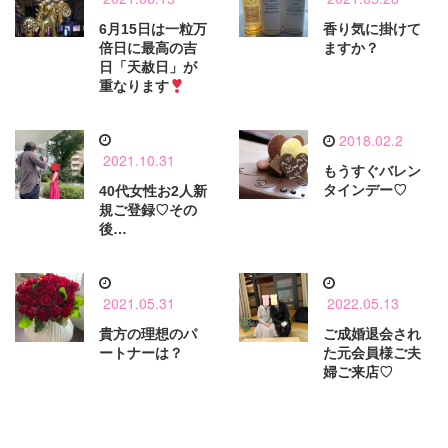
6月15日は一粒万
香り気に掛けて
倍日に最高の吉
ますか？
日「天赦日」が
重なります
2018.02.2
2021.10.31
もうすぐバレン
タインデー♡
40代女性お2人新
規ご登録♡その
後…
2021.05.31
2022.05.13
貴方の理想のパ
ご成婚退会され
ートナーは？
た元会員様ご夫
婦ご来店♡