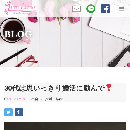
BLOG
30代は思いっきり婚活に励んで
2018.05.30
出会い
、
婚活
、
結婚