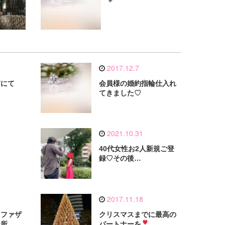
2017.12.7
京にて
会員様の婚約指輪仕入れ
てきました♡
2021.10.31
40代女性お2人新規ご登
録♡その後…
2017.11.18
＆ファザ
クリスマスまでに最高の
談所
パートナーを