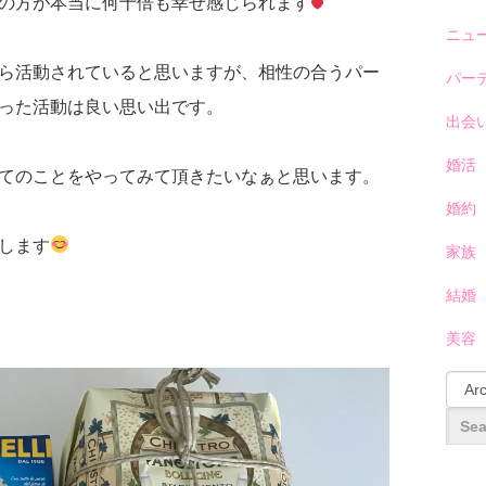
の方が本当に何十倍も幸せ感じられます
ニュ
ら活動されていると思いますが、相性の合うパー
パー
った活動は良い思い出です。
出会
婚活
てのことをやってみて頂きたいなぁと思います。
婚約
します
家族
結婚
美容