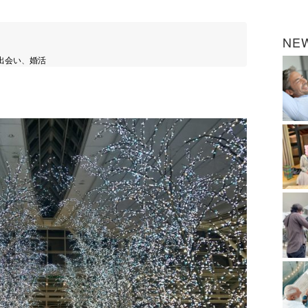
NE
出会い
、
婚活